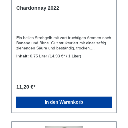
Chardonnay 2022
Ein helles Strohgelb mit zart fruchtigen Aromen nach
Banane und Birne. Gut strukturiert mit einer saftig
ziehenden Säure und beständig, trocken.
Serviertemperatur: ideal bei 10° C als Aperitif, zu
Inhalt:
0.75 Liter
(14,93 €* / 1 Liter)
leicht gewürzten Vorspeisen und Fisch. Rebsorte:
Chardonnay. Kellerei: Landesweingut Laimburg,
LAIMBURG 6, I-39040 AUER/PFATTEN
11,20 €*
In den Warenkorb