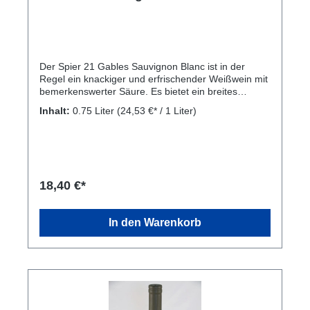
Der Spier 21 Gables Sauvignon Blanc ist in der
Regel ein knackiger und erfrischender Weißwein mit
bemerkenswerter Säure. Es bietet ein breites
Spektrum an Aromen: von krautigen und grasigen
Inhalt:
0.75 Liter
(24,53 €* / 1 Liter)
bis hin zu mineralischen Tönen und Noten von
Zitrusfrüchten und tropischen Früchten. Konzentriert
und reich strukturiert, mit frischem grünen Abgang.
Rebsorte: 100% Sauvignon Blanc. Kellerei: Spier
1692, Annandale Road, Stellenbosch 7600, South
Africa
18,40 €*
In den Warenkorb