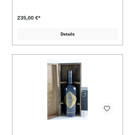
2016 besticht durch seine Ausgewogenheit,
schönem Säurespiel, Eleganz und einem
langanhaltenden Abgang. Im Auge ein brillantes
235,00 €*
Strohgelb. In der Nase ist er intensiv und direkt:
aromatische Kräuter auf der einen Seite und
blumige Düfte auf der Anderen. Der Geschmack ist
Details
ausgewogen und frisch mit schöner Mineralität.
Noten von Haselnuss und geräucherter Vanille.
Langer Abgang. Rebsorten: Chardonnay 58%, Pinot
Grigio 22%, Weißburgunder 12% und Sauvignon
Blanc 8%. Kellerei: Kellerei St. Michael Eppan,
Umfahrungsstrasse 17-19, 39057 Eppan (BZ)