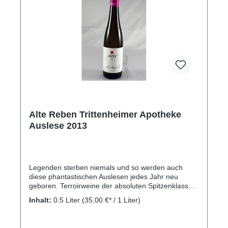
Alte Reben Trittenheimer Apotheke
Auslese 2013
Legenden sterben niemals und so werden auch
diese phantastischen Auslesen jedes Jahr neu
geboren. Terroirweine der absoluten Spitzenklasse
aus der Schiefersteillage Trittenheimer Apotheke.
Inhalt:
0.5 Liter
(35,00 €* / 1 Liter)
Fruchtig-mineralisches Aromaspektrum, perfekte
Harmonie von Fruchtsäuren und -süße. Kellerei:
Weingut Loersch-Eifel, Tannenweg 11, 54340