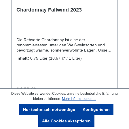
Chardonnay Fallwind 2023
Die Rebsorte Chardonnay ist eine der
renommiertesten unter den Weißweinsorten und
bevorzugt warme, sonnenverwöhnte Lagen. Unsere
Weinberge bieten ideale Voraussetzungen für einen
Inhalt:
0.75 Liter
(18,67 €* / 1 Liter)
Chardonnay Fallwind, der sich durch Fülle, seidige
Eleganz und ein harmonisches Verhältnis zwischen
Säure und Weichheit abhebt. Dazu gesellt sich ein
Hauch von reifen Früchten. Beste Voraussetzungen
für genussvolle Trinkerlebnisse. Strohgelb mit
grünen Reflexen, in der Nase fruchtiger Duft nach
14,00 €*
Melone und reifen Äpfeln, im Geschmack samtig,
Diese Website verwendet Cookies, um eine bestmögliche Erfahrung
buttrig, weich. Kellerei St. Michael Eppan,
bieten zu können.
Mehr Informationen ...
Umfahrungsstrasse 17-19, 39057 Eppan (BZ)
In den Warenkorb
Nur technisch notwendige
Konfigurieren
Alle Cookies akzeptieren