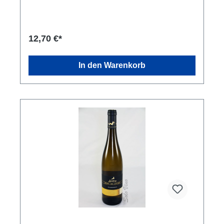
Frische von überzeugender Lebendigkeit.
Serviertemperatur: 8 – 10° C. Hervorragend als
Aperitif, ausgezeichnet auch zu leichten Vorspeisen,
Creme und Gemüsesuppen, feinem Risotto sowie
12,70 €*
Eierspeisen und Fischgerichten. Kellerei: Azienda
Agricola Tunella s.s., via del Collio 14, 33040 Ipplis
di Premariacco, (UDINE) - ITALY
In den Warenkorb