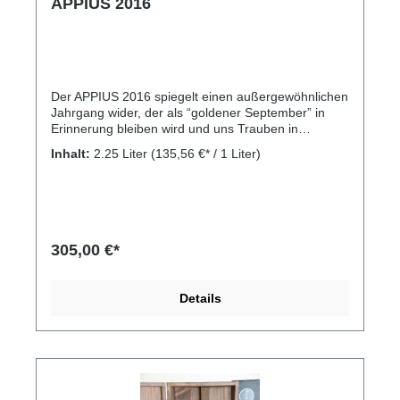
APPIUS 2016
Der APPIUS 2016 spiegelt einen außergewöhnlichen
Jahrgang wider, der als “goldener September” in
Erinnerung bleiben wird und uns Trauben in
perfektem Reifezustand geschenkt hat. Die
Inhalt:
2.25 Liter
(135,56 €* / 1 Liter)
Assemblage aus Chardonnay, Pinot Grigio,
Weißburgunder und Sauvignon ergibt einen
komplexen und mineralischen Wein. Der Jahrgang
2016 besticht durch seine Ausgewogenheit,
schönem Säurespiel, Eleganz und einem
langanhaltenden Abgang. Im Auge ein brillantes
305,00 €*
Strohgelb. In der Nase ist er intensiv und direkt:
aromatische Kräuter auf der einen Seite und
blumige Düfte auf der Anderen. Der Geschmack ist
Details
ausgewogen und frisch mit schöner Mineralität.
Noten von Haselnuss und geräucherter Vanille.
Langer Abgang. Rebsorten: Chardonnay 58%, Pinot
Grigio 22%, Weißburgunder 12% und Sauvignon
Blanc 8%. Kellerei: Kellerei St. Michael Eppan,
Umfahrungsstrasse 17-19, 39057 Eppan (BZ)