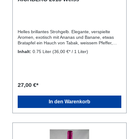
Helles brillantes Strohgelb. Elegante, verspielte
Aromen, exotisch mit Ananas und Banane, etwas
Bratapfel ein Hauch von Tabak, weissem Pfeffer,
Zedernholz und Rosmarin. Elegante Struktur,
Inhalt:
0.75 Liter
(36,00 €* / 1 Liter)
tiefgründig, geschmeidige saftige Fülle mit
lebendigem, saftigem Abgang. Speisenempfehlung:
Rindertatar, Spargelgerichte, Austern. Kellerei:
WEINGUT KORNELL, Bozner Strasse 23, I-39018
Siebeneich (Bz)
27,00 €*
In den Warenkorb