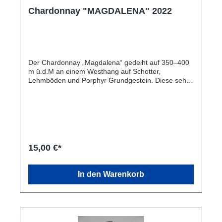
Chardonnay "MAGDALENA" 2022
Der Chardonnay „Magdalena“ gedeiht auf 350–400
m ü.d.M an einem Westhang auf Schotter,
Lehmböden und Porphyr Grundgestein. Diese sehr
warmen Bedingungen ermöglichen uns einen sehr
ausdrucksstarken Chardonnay mit Charakter zu
produzieren. Nach schonender
Ganztraubenpressung und anschließender
natürlicher Sedimentation und Trennung von den
Trübstoffen erfolgt die Gärung und Lagerung unter
kontrollierter Temperatur zu 70% im großen Holzfass
15,00 €*
und zu 30% im Tonneau aus französischer Eiche mit
Säureabbau. Anschließend reift der Chardonnay
weitere 18 Monate in der Flasche. Der Wein
In den Warenkorb
präsentiert sich intensiv nach reifem Obst wie
Banane und Pfirsich sowie fein eingebundener Holz
Aromatik. Feine Säure, Saftigkeit und Breite
verleihen diesem Wein ein einzigartiges
Trinkvergnügen mit sehr guter