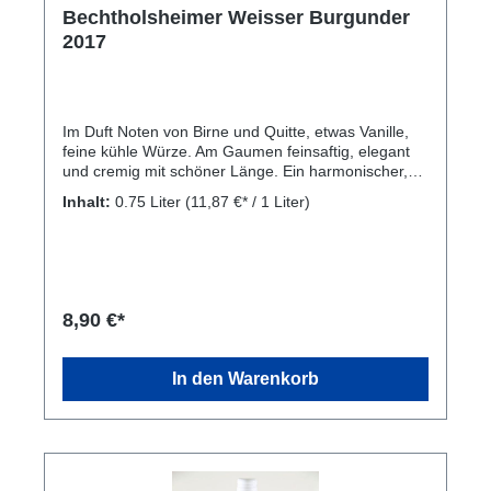
Bechtholsheimer Weisser Burgunder
2017
Im Duft Noten von Birne und Quitte, etwas Vanille,
feine kühle Würze. Am Gaumen feinsaftig, elegant
und cremig mit schöner Länge. Ein harmonischer,
hedonistischer Wein und perfekter Essensbegleiter
Inhalt:
0.75 Liter
(11,87 €* / 1 Liter)
besonders zu hellem Fleisch. Kellerei: Weingut
Alexander Flick, Brückesgasse 15, 55234
Bechtolsheim
8,90 €*
In den Warenkorb