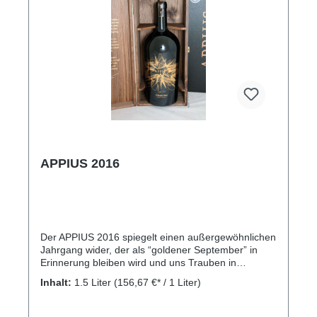
APPIUS 2016
Der APPIUS 2016 spiegelt einen außergewöhnlichen
Jahrgang wider, der als “goldener September” in
Erinnerung bleiben wird und uns Trauben in
perfektem Reifezustand geschenkt hat. Die
Inhalt:
1.5 Liter
(156,67 €* / 1 Liter)
Assemblage aus Chardonnay, Pinot Grigio,
Weißburgunder und Sauvignon ergibt einen
komplexen und mineralischen Wein. Der Jahrgang