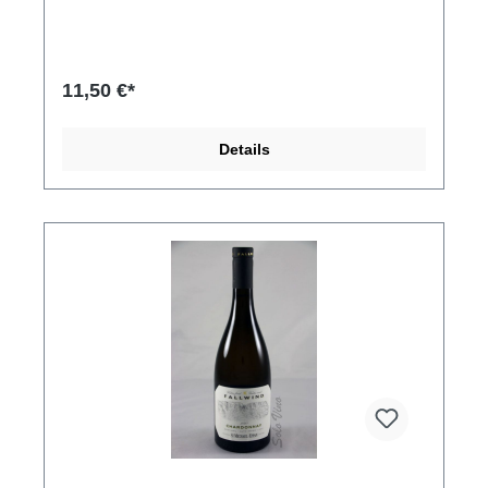
Anklang von Säure. Passt hervorragend zu leichten
Speisen, Suppen oder Fisch. Doch auch als Aperitif
weiß der Chardonnay mit Leichtigkeit zu
überzeugen. Kellerei: Tenuta Luisa, Via Campo
Sportivo 13, 34070 Mariano del Friuli (GO) Italy
11,50 €*
Details