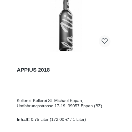
Weißburgunder 10. Trinktemperatur: 8-10°.
Lagerung/Potential: 10 Jahre und mehr.
Genussempfehlung: Perfekter Begleiter zu kräftigen
Fischgerichten, auch frittierten. Hervorragend zu
unserem traditionellen “Wienerschnitzel” oder in
Kombination mit Pilz- und Trüffelspezialitäten sowie
Wildgeflügel. Sehr gut kombinierbar zu cremigen
Käsesorten mit Rinde oder zu reifen Käsesorten.
Kellerei: Kellerei St. Michael Eppan,
Umfahrungsstrasse 17-19, 39057 Eppan (BZ)
APPIUS 2018
Kellerei: Kellerei St. Michael Eppan,
Umfahrungsstrasse 17-19, 39057 Eppan (BZ)
Inhalt:
0.75 Liter
(172,00 €* / 1 Liter)