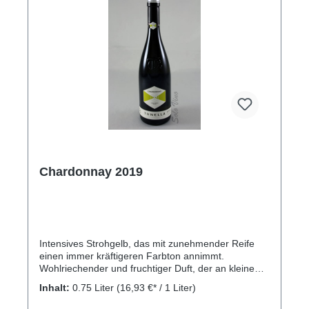
Lagerfähigkeit. Benannt nach der Tochter
Magdalena. Rebsorte: 100% Chardonnay. Kellerei:
Weingut Nicolussi Leck, Kreith 2, 39052 Kaltern am
See, Südtirol
Chardonnay 2019
Intensives Strohgelb, das mit zunehmender Reife
einen immer kräftigeren Farbton annimmt.
Wohlriechender und fruchtiger Duft, der an kleine
reife Tropenfrüchte, Ananas und weiße Blüten
Inhalt:
0.75 Liter
(16,93 €* / 1 Liter)
erinnert. Der Geschmack offenbart sich edel und
elegant, von schlankem Körper und dank seiner