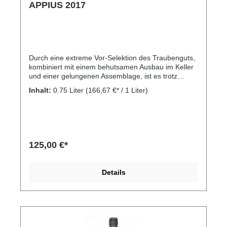
APPIUS 2017
Durch eine extreme Vor-Selektion des Traubenguts,
kombiniert mit einem behutsamen Ausbau im Keller
und einer gelungenen Assemblage, ist es trotz
klimatisch widriger Bedingungen des Jahrgangs
Inhalt:
0.75 Liter
(166,67 €* / 1 Liter)
2017 gelungen, eine wahre sensorische Symphonie
zu erreichen. Der Beitrag jeder einzelnen Rebsorte
kommt nicht einzeln zum Vorschein, sondern bildet
eine kraftvolle Symbiose. Eine brillante Farbe mit
gelblichen, leicht olivfarbenen Reflexen. In der Nase
intensives und komplexes Bouquet von gelben
125,00 €*
Blumen (Ginster und Limette), vor allem weißen
Blumen (Weißdorn und Orangenblüten) und
Zitrusnoten von Mandarine und Pampelmuse.
Details
Seltener weiße Johannis- und Stachelbeere im
Geschmack. Am Gaumen fein, elegant, fast samtig,
getragen von einer knackigen Säure und einer
mineralischen und pikanten Struktur. Langanhaltend
mit schönem Säurespiel. Rebsorten: Chardonnay
54%, Pinot Grigio 24%, Sauvignon blanc 12% und