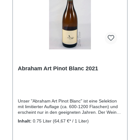
Abraham Art Pinot Blanc 2021
Unser "Abraham Art Pinot Blanc" ist eine Selektion
mit limitierter Auflage (ca. 600-1200 Flaschen) und
erscheint nur in den geeigneten Jahren. Der Wein
stammt ausschließlich von unsreren ältesten
Inhalt:
0.75 Liter
(64,67 €* / 1 Liter)
Weinbergen (70 Jahre alt / Pergola)Kellerei: Weingut
Abraham, Via Maderneto 29, 39057 Eppan an der
Weinstraße, (BZ) Südtirol, Italy