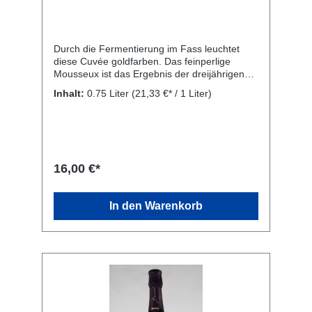
Durch die Fermentierung im Fass leuchtet
diese Cuvée goldfarben. Das feinperlige
Mousseux ist das Ergebnis der dreijährigen
Hefelagerung, durch die nicht zuletzt dieser
Inhalt:
0.75 Liter
(21,33 €* / 1 Liter)
vollmundige, fruchtige Pinot-Sekt entsteht. Er
ist ein guter Begleiter zum Essen von
Vorspeisen bis zu kräftigen Hauptspeisen.
Rebsorte: 40% Pinot Noir, 30% Pinot Blanc,
30% Pinot Gris. Kellerei: Sekthaus Solter, Zum
Niederwald Denkmal 2, 65385 Rüdesheim am
16,00 €*
Rhein
In den Warenkorb