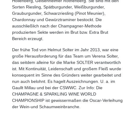
Höllenberg, Geisenheimer Rothenberg. Sie sind mit den
Sorten Riesling, Spätburgunder, Weißburgunder,
Grauburgunder, Schwarzriesling (Pinot Meunier),
Chardonnay und Gewürztraminer bestockt. Die
ausschließlich nach der Champagner-Methode
produzierten Sekte werden im Brut bzw. Extra Brut
Bereich erzeugt.
Der frühe Tod von Helmut Solter im Jahr 2013, war eine
große Herausforderung für das Team um Verena Solter,
das seitdem alleine für die Marke SOLTER verantwortlich
ist. Mit Kontinuität, Leidenschaft und großem Fleiß wurde
konsequent im Sinne des Gründers weiter gearbeitet und
nun auch belohnt. Es hagelt Auszeichnungen. U. a. im
Gaullt Millau und bei der CSWWC. Zur Info: Die
CHAMPAGNE & SPARKLING WINE WORLD
CHAMPIONSHIP ist gewissermaßen die Oscar-Verleihung
der Wein-und Schaumweinbranche.