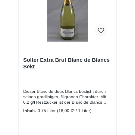
Solter Extra Brut Blanc de Blancs
Sekt
Dieser Blanc de deux Blancs besticht durch
seinen gradlinigen, filigranen Charakter. Mit
0,2 g/l Restzucker ist der Blanc de Blancs
extra brut. Er ist ein idealer Begleiter zu
Inhalt:
0.75 Liter
(18,00 €* / 1 Liter)
Austern, Fisch und Meeresfrüchten. Rebsorte:
Chardonnay und Weissburgunder Kellerei:
Sekthaus Solter, Zum Niederwald Denkmal 2,
65385 Rüdesheim am Rhein