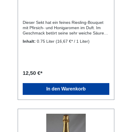
Dieser Sekt hat ein feines Riesling-Bouquet
mit Pfirsich- und Honigaromen im Duft. Im
Geschmack betört seine sehr weiche Säure
mit adäquater Restsüße. Rebsorte: 100%
Inhalt:
0.75 Liter
(16,67 €* / 1 Liter)
Rheingau Riesling Trauben aus den
Weinbergen in Lorch, Rüdesheim und
Geisenheim. Rebsorte: Riesling Kellerei:
Sekthaus Solter, Zum Niederwald Denkmal 2,
65385 Rüdesheim am Rhein
12,50 €*
In den Warenkorb