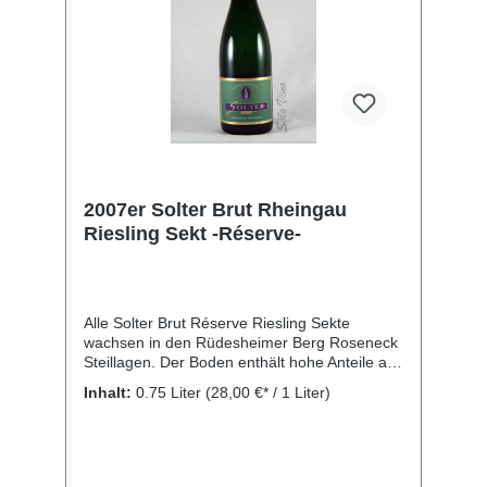
2007er Solter Brut Rheingau
Riesling Sekt -Réserve-
Alle Solter Brut Réserve Riesling Sekte
wachsen in den Rüdesheimer Berg Roseneck
Steillagen. Der Boden enthält hohe Anteile an
Quarzit- und Schiefergestein. Die einzigartige
Inhalt:
0.75 Liter
(28,00 €* / 1 Liter)
Formation des Bodens geben diesem Riesling
feine Facetten von mineralischer Würze. Die
vielschichtigen, komplexen Aromen von
Pfirsichen und Zitrusfrüchten, sowie die
bemerkenswerte Frische, zeichnen diesen