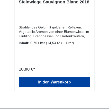
Steinwiege Sauvignon Blanc 2018
Strahlendes Gelb mit goldenen Reflexen.
Vegetabile Aromen von einer Blumenwiese im
Frühling, Brennnessel und Gartenkräutern,
werden mit Fruchtnoten von reifen Zitronen,
Inhalt:
0.75 Liter
(14,53 €* / 1 Liter)
Pampelmuse, Maracuja, Litschifleisch und -
schale, sowie roten Johannisbeeren und
Orangenzeste abgerundet. Kraftvoller Auftakt
durch vielschichtiges Aromenspiel, saftige
Säure, feinwürzige, animierende Struktur,
langanhaltende Frische. Schöner Trinkfluss!
10,90 €*
Alltags- und Sommerwein, zu Ziegenkäse,
Rohkostsalat, Spargel, Meeresfischen und -
früchten, Flussfischen. Kellerei: WEINGUT
In den Warenkorb
RAINER SCHNAITMANN, Untertürkheimer
Straße 4, 70734 Fellbach. DE-ÖKO-022