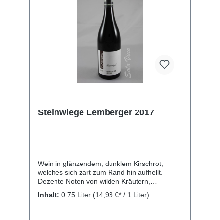
Steinwiege Lemberger 2017
Wein in glänzendem, dunklem Kirschrot,
welches sich zart zum Rand hin aufhellt.
Dezente Noten von wilden Kräutern,
Eukalyptus, Thymian und Wachholderholz,
Inhalt:
0.75 Liter
(14,93 €* / 1 Liter)
werden durch Cassis-, Brombeer- und
Sauerkirschenaromen abgerundet. Am
Gaumen präsentiert er sich saftig, druckvoll