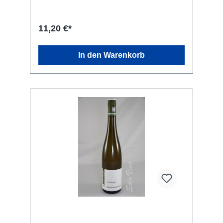
und zugleich elegant mit anregender Säure
und geschliffenen feinkörnigen Tanninen, alles
eingebettet in einem charmanten
11,20 €*
Fruchtkörper. Alltagswein, zu kurzgebratenem
Fleisch, Rinder- und Schweinebraten,
Innereien, geräucherten und luftgetrockneten
In den Warenkorb
Schinkenspezialitäten. Kellerei: WEINGUT
RAINER SCHNAITMANN, Untertürkheimer
Straße 4, 70734 Fellbach. DE-ÖKO-022