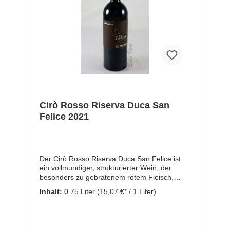
Cirò Rosso Riserva Duca San
Felice 2021
Der Cirò Rosso Riserva Duca San Felice ist
ein vollmundiger, strukturierter Wein, der
besonders zu gebratenem rotem Fleisch,
Wild, Schmorbraten, Geflügelleber, pikanten
Inhalt:
0.75 Liter
(15,07 €* / 1 Liter)
Gerichten, zu Lamm und zu reifem Käse
passt. Rebsorte: Gaglioppo. Kellerei: Librandi
S.p.A., SS 106 Contrada S. Gennaro, Cirò
Marina, KR 88811, Italien