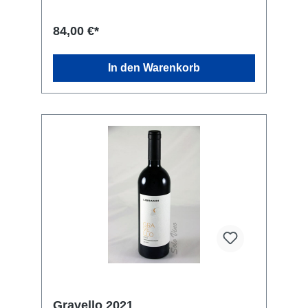
Rebsorte: 60% Gaglioppo, 40% Cabernet
Sauvignon. Kellerei: Librandi S.p.A., SS 106
84,00 €*
Contrada S. Gennaro, Cirò Marina, KR 88811,
Italien
In den Warenkorb
Gravello 2021