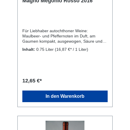
Magno Megonio Rosso 2016
Für Liebhaber autochthoner Weine:
Maulbeer- und Pfeffernoten im Duft, am
Gaumen kompakt, ausgewogen, Säure und
Tannin gut ausbalanciert, lang mit Aromen von
Inhalt:
0.75 Liter
(16,87 €* / 1 Liter)
reifen Himbeeren und Honig. Ein verführerisch
eleganter Wein aus der Magliocco-Traube.
Rebsorte: 100% Magliocco. Kellerei: Librandi
S.p.A., SS 106 Contrada S. Gennaro, Cirò
Marina, KR 88811, Italien
12,65 €*
In den Warenkorb