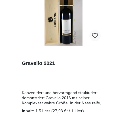
Gravello 2021
Konzentriert und hervorragend strukturiert
demonstriert Gravello 2016 mit seiner
Komplexität wahre Größe. In der Nase reife,
rote Früchte und würzige Noten, verbunden
Inhalt:
1.5 Liter
(27,93 €* / 1 Liter)
mit balsamischen Tönen. Dicht, voll Stoff und
Tannin am Gaumen mit äußerst elegantem
Finale. Passt hervorragend zu rotem Fleisch,