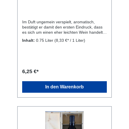
Im Duft ungemein verspielt, aromatisch,
bestätigt er damit den ersten Eindruck, dass
es sich um einen eher leichten Wein handelt.
Trotz der hellen Farbe und der leichten,
Inhalt:
0.75 Liter
(8,33 €* / 1 Liter)
ungemein weichen Struktur, hat man so richtig
viel Aroma am Gaumen. Feine Gewürze,
Schokolade und getrocknete Früchte. Ruhig
im Sommer vorher in den Kühlschrank stellen,
dann präsentiert er sich noch frischer und
saftiger. Ein Wein für würzige Fleischgerichte,
6,25 €*
besonders geeignet für rotes Fleisch und
Wild. Rebsorte: 100% Gaglioppo. Kellerei:
Librandi S.p.A., SS 106 Contrada S. Gennaro,
In den Warenkorb
Cirò Marina, KR 88811, Italien