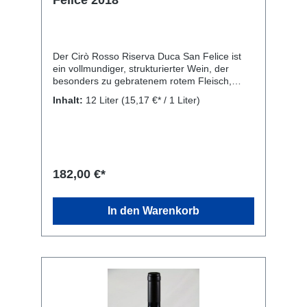
Der Cirò Rosso Riserva Duca San Felice ist
ein vollmundiger, strukturierter Wein, der
besonders zu gebratenem rotem Fleisch,
Wild, Schmorbraten, Geflügelleber, pikanten
Inhalt:
12 Liter
(15,17 €* / 1 Liter)
Gerichten, zu Lamm und zu reifem Käse
passt. Rebsorte: 100% Gaglioppo. Kellerei:
Librandi S.p.A., SS 106 Contrada S. Gennaro,
Cirò Marina, KR 88811, Italien
182,00 €*
In den Warenkorb