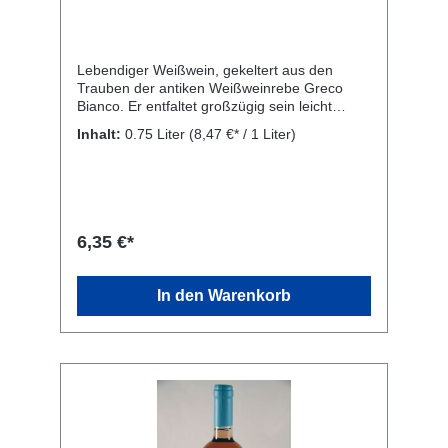
Lebendiger Weißwein, gekeltert aus den
Trauben der antiken Weißweinrebe Greco
Bianco. Er entfaltet großzügig sein leicht
blumiges Bouquet. Ausgewogener
Inhalt:
0.75 Liter
(8,47 €* / 1 Liter)
Geschmack, mit mineralischen Noten und
zarten Bittertönen. Optimaler Aperitif,
harmoniert gut mit Fisch-, Gemüse- und
Eigerichten, mit Fischsuppen, gebratenen
oder in Sauce angerichteten Krustentieren.
Besonders als Begleitung zu gegrilltem Fisch,
6,35 €*
vor allem Schwertfisch geeignet. Rebsorte:
Greco Bianco. Kellerei: Librandi S.p.A., SS
106 Contrada S. Gennaro, Cirò Marina, KR
In den Warenkorb
88811, Italien