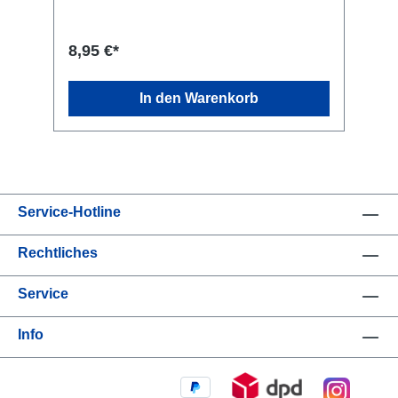
angenehm säurefrisch und körperreich. Tolle
Mineralik mit feinem Finale. Trauben:
Gaglioppo 70%, Cabernet Franc 30%.
8,95 €*
Kellerei: Librandi S.p.A., SS 106 Contrada S.
Gennaro, Cirò Marina, KR 88811, Italien
In den Warenkorb
Service-Hotline
Rechtliches
Service
Info