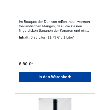
Im Bouquet der Duft von reifen, noch warmen
thailändischen Mangos, dazu die kleinen
fingerdicken Bananen der Kanaren und ein
reife, saftige Ananas. Somit ein Wein, der
Inhalt:
0.75 Liter
(11,73 €* / 1 Liter)
schon mit seiner Nase fasziniert. Am Gaumen
präsentiert er sich angenehm saftig-frisch und
überraschend leicht. Erst nach und nach
breitet sich die angenehm weiche,
aromatische Frucht im Mund aus und lässt
den Wein langsam ausklingen. Auch als
8,80 €*
Aperitiv geeignet, harmoniert mit sämtlichen
Fischgerichten. Rebsorte: 90% Chardonnay,
10% Sauvignon Blanc. Kellerei: Librandi
In den Warenkorb
S.p.A., SS 106 Contrada S. Gennaro, Cirò
Marina, KR 88811, Italien