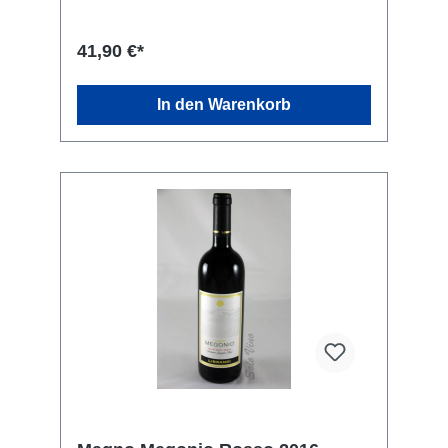
Wild und zu kräftigem, pikantem Käse.
Rebsorte: 60% Gaglioppo, 40% Cabernet
Sauvignon. Kellerei: Librandi S.p.A., SS 106
41,90 €*
Contrada S. Gennaro, Cirò Marina, KR 88811,
Italien
In den Warenkorb