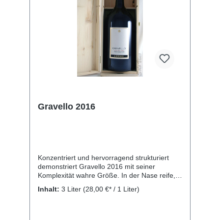
Gravello 2016
Konzentriert und hervorragend strukturiert
demonstriert Gravello 2016 mit seiner
Komplexität wahre Größe. In der Nase reife,
rote Früchte und würzige Noten, verbunden
Inhalt:
3 Liter
(28,00 €* / 1 Liter)
mit balsamischen Tönen. Dicht, voll Stoff und
Tannin am Gaumen mit äußerst elegantem
Finale. Passt hervorragend zu rotem Fleisch,
Wild und zu kräftigem, pikantem Käse.