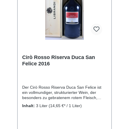
Cirò Rosso Riserva Duca San
Felice 2016
Der Cirò Rosso Riserva Duca San Felice ist
ein vollmundiger, strukturierter Wein, der
besonders zu gebratenem rotem Fleisch,
Wild, Schmorbraten, Geflügelleber, pikanten
Inhalt:
3 Liter
(14,65 €* / 1 Liter)
Gerichten, zu Lamm und zu reifem Käse
passt. Rebsorte: Gaglioppo. Kellerei: Librandi
S.p.A., SS 106 Contrada S. Gennaro, Cirò
Marina, KR 88811, Italien