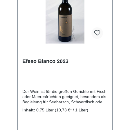
Efeso Bianco 2023
Der Wein ist für die großen Gerichte mit Fisch
oder Meeresfrüchten geeignet, besonders als
Begleitung für Seebarsch, Schwertfisch oder
Zahnbrasse sowie für die Zubereitung der
Inhalt:
0.75 Liter
(19,73 €* / 1 Liter)
anspruchsvollsten Gerichte und für
Fischsuppe. Rebsorte: Mantonico. Kellerei:
Librandi S.p.A., SS 106 Contrada S. Gennaro,
Cirò Marina, KR 88811, Italien