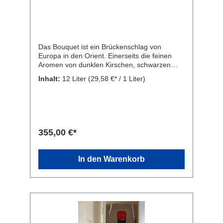
Das Bouquet ist ein Brückenschlag von
Europa in den Orient. Einerseits die feinen
Aromen von dunklen Kirschen, schwarzen
Johannisbeeren, Zedernholz und dazu die
Inhalt:
12 Liter
(29,58 €* / 1 Liter)
verspielten orientalischen Gewürzen. Am
Gaumen wirkt er bereits jetzt ungemein weich
und sehr geschmeidig. Einerseits also die
feinen Fruchtaromen des Cabernet,
andererseits, die orientalische-weiche
Geschmeidigkeit des Galioppo. Ein Klassiker!
355,00 €*
Passt hervorragend zu rotem Fleisch, Wild
und zu kräftigem, pikantem Käse. Rebsorten:
60% Gaglioppo, 40% Cabernet Sauvignon.
In den Warenkorb
Kellerei: Librandi S.p.A., SS 106 Contrada S.
Gennaro, Cirò Marina, KR 88811, Italien