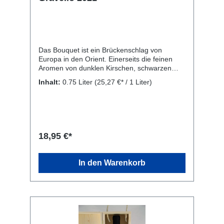
Das Bouquet ist ein Brückenschlag von
Europa in den Orient. Einerseits die feinen
Aromen von dunklen Kirschen, schwarzen
Johannisbeeren, Zedernholz und dazu die
Inhalt:
0.75 Liter
(25,27 €* / 1 Liter)
verspielten, orientalischen Gewürze. Am
Gaumen wirkt er bereits jetzt ungemein weich
und sehr geschmeidig. Einerseits also die
feinen Fruchtaromen des Cabernet,
andererseits, die orientalisch-weiche
Geschmeidigkeit des Galioppo. Ein Klassiker!
18,95 €*
Passt hervorragend zu rotem Fleisch, Wild
und zu kräftigem, pikantem Käse. Rebsorten:
Gaglioppo und Cabernet Sauvignon. Kellerei:
In den Warenkorb
Librandi S.p.A., SS 106 Contrada S. Gennaro,
Cirò Marina, KR 88811, Italien