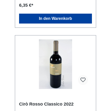
gegrilltem Fisch, Fleisch, Gemüse, zu
6,35 €*
pikanten Gerichten und Kaninchen. Rebsorte:
Gaglioppo. Kellerei: Librandi S.p.A., SS 106
Contrada S. Gennaro, Cirò Marina, KR 88811,
In den Warenkorb
Italien
Cirò Rosso Classico 2022