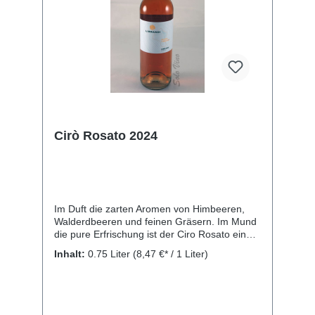
Cirò Rosato 2024
Im Duft die zarten Aromen von Himbeeren,
Walderdbeeren und feinen Gräsern. Im Mund
die pure Erfrischung ist der Ciro Rosato ein
sehr leichter Rosé, mit einem zarten,
Inhalt:
0.75 Liter
(8,47 €* / 1 Liter)
zurückhaltenden, aber eleganten Auftritt.
Somit genau das Richtige für die Sommertage
auf der Terrasse oder am Strand. Harmoniert
hervorragend mit Wurst und kalten
Vorspeisen. Optimal zu geschmortem oder