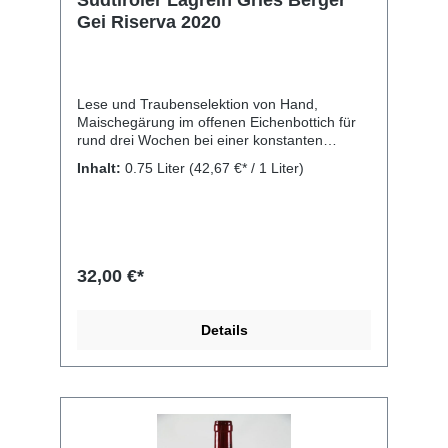
Gei Riserva 2020
Lese und Traubenselektion von Hand,
Maischegärung im offenen Eichenbottich für
rund drei Wochen bei einer konstanten
Temperatur von 28°C, biologischer
Inhalt:
0.75 Liter
(42,67 €* / 1 Liter)
Säureabbau und Ausbau für 12-14 Monate
auf der Feinhefe im Barrique und großem
Eichenfass, Flaschenreife für ein Jahr.
Rebsorte: 100% Lagrein. Kellerei: Weingut
Ignaz Niedrist, Runggweg 5, 39057 Girlan
(BZ) Italien
32,00 €*
Details