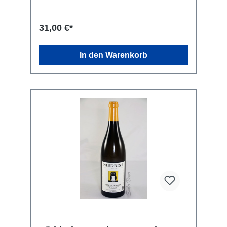
10 % Cabernet Franc. Kellerei: Weingut Ignaz
Niedrist, Runggweg 5, 39057 Girlan (BZ)
Italien
31,00 €*
In den Warenkorb