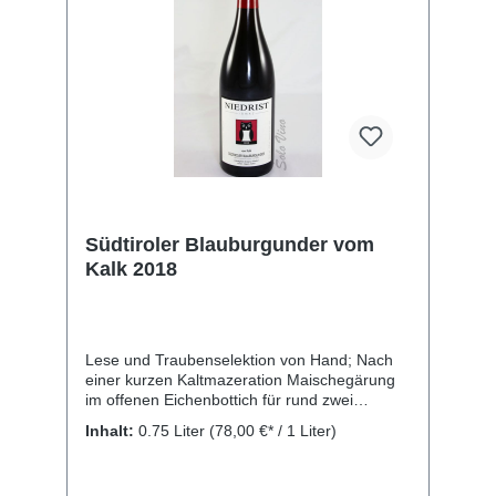
Südtiroler Blauburgunder vom
Kalk 2018
Lese und Traubenselektion von Hand; Nach
einer kurzen Kaltmazeration Maischegärung
im offenen Eichenbottich für rund zwei
Wochen bei einer konstanten Temperatur von
Inhalt:
0.75 Liter
(78,00 €* / 1 Liter)
30° C, biologischer Säureabbau und Ausbau
auf der Feinhefe im Barrique(40 % neue
Barriques) für 15 Monate. Flaschenreife für