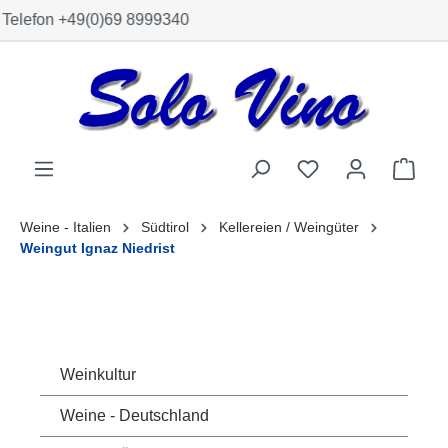
Versand mit DPD
alt springen
Weine - Italien
Südtirol
Kellereien / Weingüter
Weingut Ignaz Niedrist
Weinkultur
Weine - Deutschland