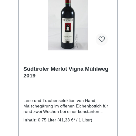
Südtiroler Merlot Vigna Mühlweg
2019
Lese und Traubenselektion von Hand,
Maischegärung im offenen Eichenbottich für
rund zwei Wochen bei einer konstanten
Temperatur von 28° C, biologischer
Inhalt:
0.75 Liter
(41,33 €* / 1 Liter)
Säureabbau und Ausbau auf der Feinhefe im
Barrique für 12-14 Monate. Rebsorte:
verschiedene Klone der Sorte Merlot und etwa