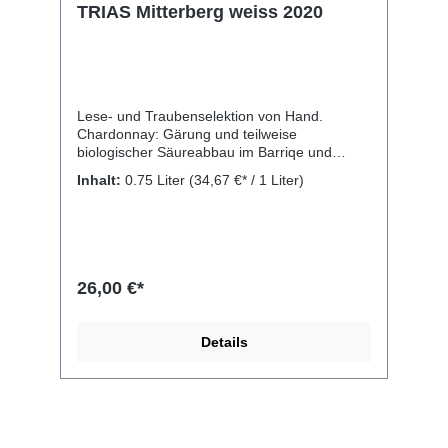
TRIAS Mitterberg weiss 2020
Lese- und Traubenselektion von Hand.
Chardonnay: Gärung und teilweise
biologischer Säureabbau im Barriqe und
Tonneaux; Incrocio Manzoni und Petit
Inhalt:
0.75 Liter
(34,67 €* / 1 Liter)
Manseng: Gärung im Stahlfass für rund zwei
Wochen bei einer kontrollierten Temperatur
von 19-20°C, ohne biologischen Säureabbau.
Gemeinsamer Ausbau auf der Feinhefe bis
zum Sommer. Rebsorten: zum größten Teil
Chardonnay, Petrit Manseng, Incrocion
26,00 €*
Manzoni (Rheinsriesling + Weißburgunder).
Kellerei: Weingut Ignaz Niedrist, Runggweg 5,
39057 Girlan (BZ) Italien
Details