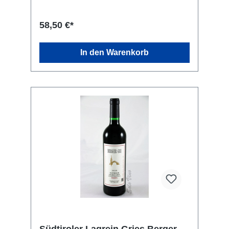
ein Jahr. Rebsorte: 100 % Blauburgunder.
Kellerei: Weingut Ignaz Niedrist, Runggweg 5,
39057 Girlan (BZ) Italien
58,50 €*
In den Warenkorb
Südtiroler Lagrein Gries Berger