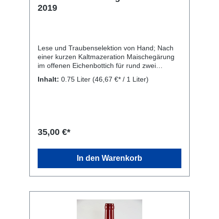
2019
Lese und Traubenselektion von Hand; Nach
einer kurzen Kaltmazeration Maischegärung
im offenen Eichenbottich für rund zwei
Wochen bei einer konstanten Temperatur von
Inhalt:
0.75 Liter
(46,67 €* / 1 Liter)
30° C, biologischer Säureabbau und Ausbau
auf der Feinhefe im Barrique(40 % neue
Barriques) für 15 Monate. Flaschenreife für
ein Jahr. Rebsorte: 100 % Blauburgunder.
Kellerei: Weingut Ignaz Niedrist, Runggweg 5,
39057 Girlan (BZ) Italien
35,00 €*
In den Warenkorb