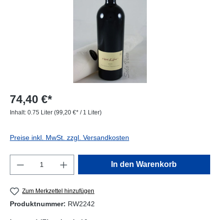
74,40 €*
Inhalt:
0.75 Liter
(99,20 €* / 1 Liter)
Preise inkl. MwSt. zzgl. Versandkosten
Produkt Anzahl: Gib den gewünschten Wert e
In den Warenkorb
Zum Merkzettel hinzufügen
Produktnummer:
RW2242