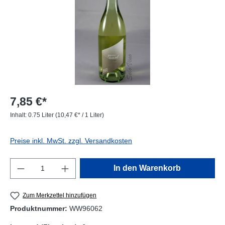
7,85 €*
Inhalt:
0.75 Liter
(10,47 €* / 1 Liter)
Preise inkl. MwSt. zzgl. Versandkosten
Produkt Anzahl: Gib den gewünschten Wert e
In den Warenkorb
Zum Merkzettel hinzufügen
Produktnummer:
WW96062