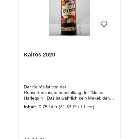
Kairos 2020
Der Kairós ist von der
Rebsortenzusammenstellung der "kleine
Harlequin". Das ist wahrlich kein Makel, denn
er ist mit dem vergleichsweise attraktiven
Inhalt:
0.75 Liter
(81,33 €* / 1 Liter)
Preis und vor allem seiner irren Mischung aus
4 weißen und 12 roten Rebsorten ein
unglaublich fleischiger und saftiger Wein mit
einem undurchdringlichen, dunklen Aussehen.
Reichhaltiges, komplexes Bouquet mit
fruchtigen Aromen, Kakao und Vanille;