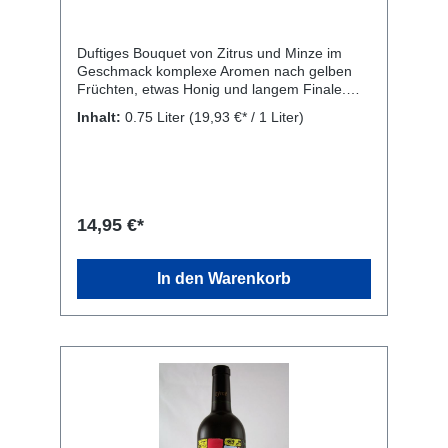
Duftiges Bouquet von Zitrus und Minze im
Geschmack komplexe Aromen nach gelben
Früchten, etwas Honig und langem Finale.
Der Character voll fruchtig, blumig. Im Glas
Inhalt:
0.75 Liter
(19,93 €* / 1 Liter)
strohgelb mit goldenen Reflexen. Rebsorte:
Rondinella 60%, Goldtraminer 15%, Kerner
15% und Incrocio Manzoni 10%. Kellerei:
Azienda Agricola Zymè, San Pietro in Cariano,
Valpolicella
14,95 €*
In den Warenkorb