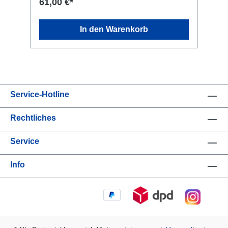
61,00 €*
Generös und samtig im Gaumen, sehr
harmonisch und saftig; lang anhaltendes
Finish. Die Trauben für den Kairos werden in
In den Warenkorb
der Tradition der Amarone-Herstellung
getrocknet, allerdings nur bis zum Ende der
Lese. Ausgebaut wird der Wein während 24
Monaten in französischen Eichenbarriques.
Rebsorte: 16 diverse Traubensorten aus der
Region Verona. Kellerei: Azienda Agricola
Zymè, San Pietro in Cariano, Valpolicella
Service-Hotline
Rechtliches
Service
Info