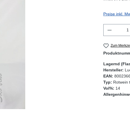
Preise inkl. M
Produkt 
Zum Merkzet
Produktnum
Lagernd (Fla
Hersteller:
Lu
EAN:
800236
Typ:
Rotwein 
Vol%:
14
Allergenhinw