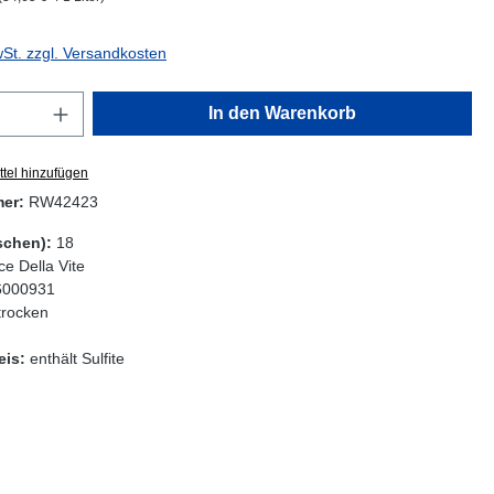
wSt. zzgl. Versandkosten
Anzahl: Gib den gewünschten Wert ein oder
In den Warenkorb
tel hinzufügen
mer:
RW42423
schen):
18
ce Della Vite
6000931
trocken
eis:
enthält Sulfite