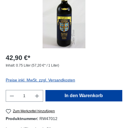
42,90 €*
Inhalt:
0.75 Liter
(57,20 €* / 1 Liter)
Preise inkl. MwSt. zzgl. Versandkosten
Produkt Anzahl: Gib den gewünschten Wert e
In den Warenkorb
Zum Merkzettel hinzufügen
Produktnummer:
RW47012