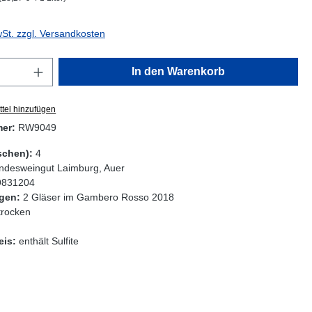
wSt. zzgl. Versandkosten
Anzahl: Gib den gewünschten Wert ein oder
In den Warenkorb
tel hinzufügen
mer:
RW9049
schen):
4
ndesweingut Laimburg, Auer
9831204
gen:
2 Gläser im Gambero Rosso 2018
trocken
eis:
enthält Sulfite