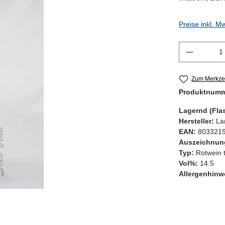
Preise inkl. M
Produkt 
Zum Merkzet
Produktnum
Lagernd (Fla
Hersteller:
La
EAN:
803321
Auszeichnun
Typ:
Rotwein 
Vol%:
14.5
Allergenhinw