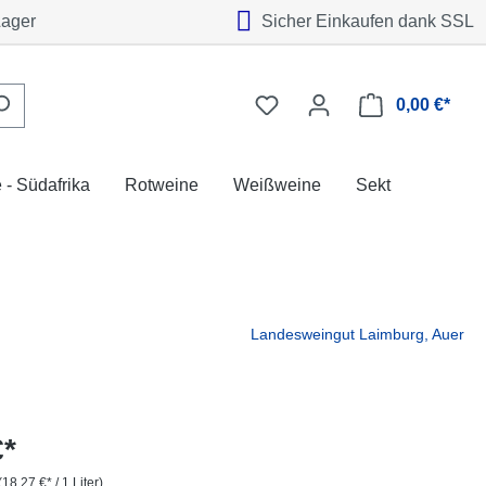
Lager
Sicher Einkaufen dank SSL
0,00 €*
 - Südafrika
Rotweine
Weißweine
Sekt
Landesweingut Laimburg, Auer
€*
(18,27 €* / 1 Liter)