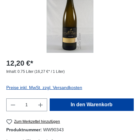
12,20 €*
Inhalt:
0.75 Liter
(16,27 €* / 1 Liter)
Preise inkl. MwSt. zzgl. Versandkosten
Produkt Anzahl: Gib den gewünschten Wert e
In den Warenkorb
Zum Merkzettel hinzufügen
Produktnummer:
WW90343