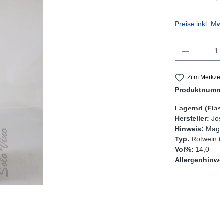
Preise inkl. M
Produkt 
Zum Merkzet
Produktnum
Lagernd (Fla
Hersteller:
Jo
Hinweis:
Mag
Typ:
Rotwein 
Vol%:
14,0
Allergenhinw