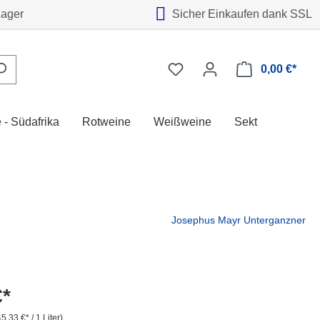
Lager
Sicher Einkaufen dank SSL
0,00 €*
 - Südafrika
Rotweine
Weißweine
Sekt
Josephus Mayr Unterganzner
€*
45,33 €* / 1 Liter)