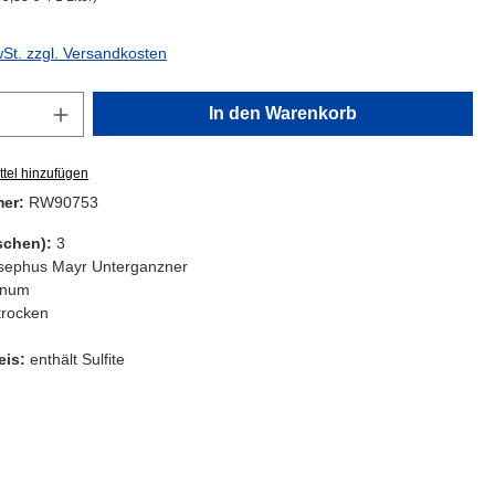
wSt. zzgl. Versandkosten
Anzahl: Gib den gewünschten Wert ein oder
In den Warenkorb
tel hinzufügen
mer:
RW90753
schen):
3
sephus Mayr Unterganzner
num
trocken
eis:
enthält Sulfite