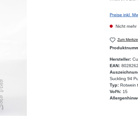
Preise inkl. M
Nicht mehr 
Zum Merkzet
Produktnum
Hersteller:
Cu
EAN:
802826
Auszeichnun
Suckling 94 P
Typ:
Rotwein 
Vol%:
15
Allergenhinw