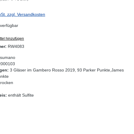
wSt. zzgl. Versandkosten
verfügbar
tel hinzufügen
mer:
RW4083
sumano
2000103
gen:
3 Gläser im Gambero Rosso 2019, 93 Parker Punkte,James
unkte
trocken
eis:
enthält Sulfite