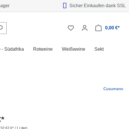
Lager
Sicher Einkaufen dank SSL
0,00 €*
 - Südafrika
Rotweine
Weißweine
Sekt
Cusumano
€*
(32,67 €* / 1 Liter)