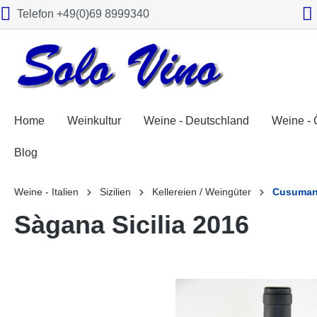
Telefon +49(0)69 8999340
springen
Zur Hauptnavigation springen
Home
Weinkultur
Weine - Deutschland
Weine - 
Blog
Weine - Italien
Sizilien
Kellereien / Weingüter
Cusuma
Sàgana Sicilia 2016
Bildergalerie überspringen