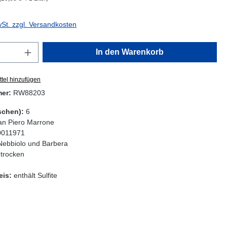
wSt. zzgl. Versandkosten
Anzahl: Gib den gewünschten Wert ein oder
In den Warenkorb
tel hinzufügen
mer:
RW88203
schen):
6
an Piero Marrone
0011971
Nebbiolo und Barbera
 trocken
eis:
enthält Sulfite