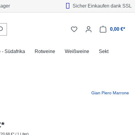
Lager
Sicher Einkaufen dank SSL
0,00 €*
 - Südafrika
Rotweine
Weißweine
Sekt
Gian Piero Marrone
€*
(20,68 €* / 1 Liter)