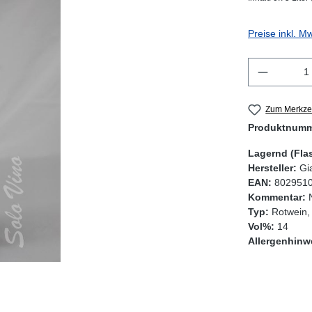
Preise inkl. M
Produkt 
Zum Merkzet
Produktnum
Lagernd (Fla
Hersteller:
Gi
EAN:
802951
Kommentar:
Typ:
Rotwein,
Vol%:
14
Allergenhinw