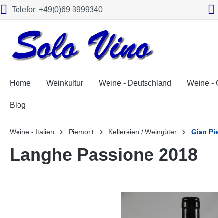
Telefon +49(0)69 8999340
springen
Zur Hauptnavigation springen
Home
Weinkultur
Weine - Deutschland
Weine - 
Blog
Weine - Italien
Piemont
Kellereien / Weingüter
Gian Pi
Langhe Passione 2018
Bildergalerie überspringen