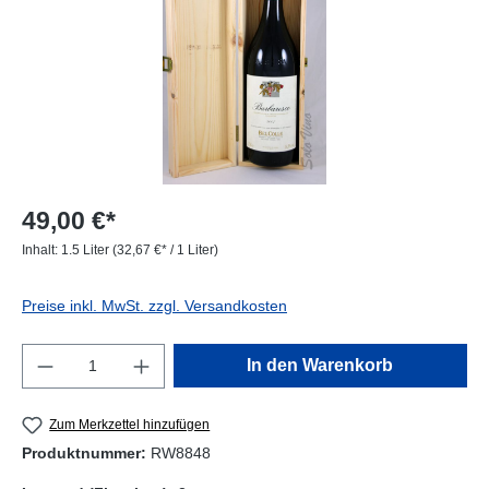
49,00 €*
Inhalt:
1.5 Liter
(32,67 €* / 1 Liter)
Preise inkl. MwSt. zzgl. Versandkosten
Produkt Anzahl: Gib den gewünschten Wert e
In den Warenkorb
Zum Merkzettel hinzufügen
Produktnummer:
RW8848