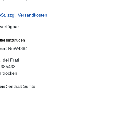
wSt. zzgl. Versandkosten
verfügbar
tel hinzufügen
mer:
ReW4384
 dei Frati
6385433
 trocken
eis:
enthält Sulfite