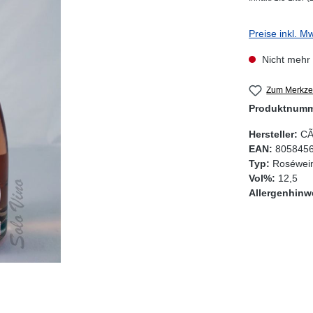
Preise inkl. M
Nicht mehr 
Zum Merkzet
Produktnum
Hersteller:
CÃ
EAN:
805845
Typ:
Roséwein
Vol%:
12,5
Allergenhinw