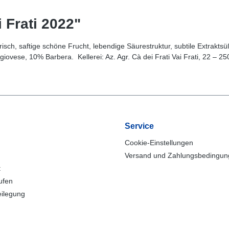
 Frati 2022"
ch, saftige schöne Frucht, lebendige Säurestruktur, subtile Extraktsüß
vese, 10% Barbera. Kellerei: Az. Agr. Cà dei Frati Vai Frati, 22 – 2
Service
Cookie-Einstellungen
Versand und Zahlungsbedingu
t
ufen
eilegung