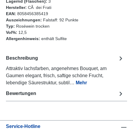
Lagernd (Flaschen):
3
Hersteller:
CÃ dei Frati
EAN:
8058456385419
Auszeichnungen:
Falstaff: 92 Punkte
Typ:
Roséwein trocken
Vol%:
12,5
Allergenhinweis:
enthält Sulfite
Beschreibung
Attraktiv lachsfarben, angenehmes Bouquet, am
Gaumen elegant, frisch, saftige schöne Frucht,
lebendige Säurestruktur, subtil…
Mehr
Bewertungen
Service-Hotline