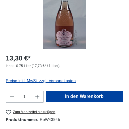
13,30 €*
Inhalt:
0.75 Liter
(17,73 €* / 1 Liter)
Preise inkl. MwSt. zzgl. Versandkosten
Produkt Anzahl: Gib den gewünschten Wert e
In den Warenkorb
Zum Merkzettel hinzufügen
Produktnummer:
ReW43945