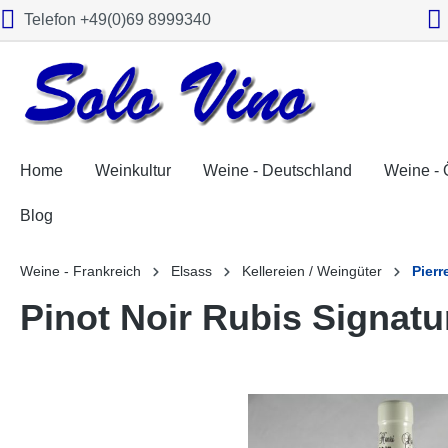
Telefon +49(0)69 8999340
springen
Zur Hauptnavigation springen
Home
Weinkultur
Weine - Deutschland
Weine - 
Blog
Weine - Frankreich
Elsass
Kellereien / Weingüter
Pierr
Pinot Noir Rubis Signatu
Bildergalerie überspringen