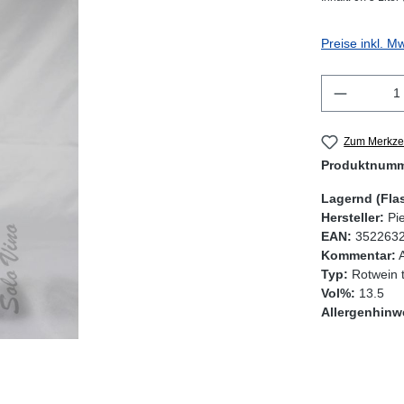
Preise inkl. M
Produkt 
Zum Merkzet
Produktnum
Lagernd (Fla
Hersteller:
Pi
EAN:
352263
Kommentar:
Typ:
Rotwein 
Vol%:
13.5
Allergenhinw