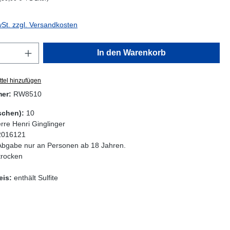
wSt. zzgl. Versandkosten
Anzahl: Gib den gewünschten Wert ein oder
In den Warenkorb
tel hinzufügen
mer:
RW8510
schen):
10
erre Henri Ginglinger
2016121
Abgabe nur an Personen ab 18 Jahren.
trocken
eis:
enthält Sulfite