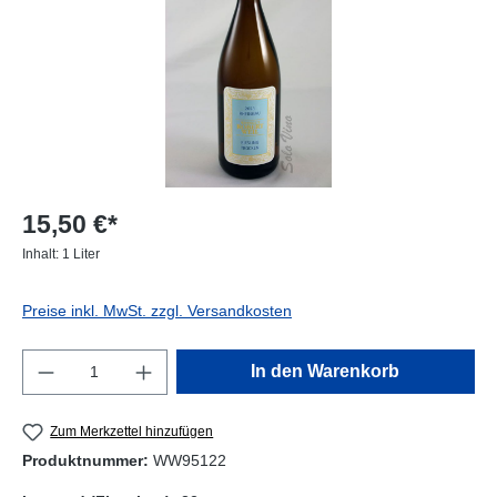
15,50 €*
Inhalt:
1 Liter
Preise inkl. MwSt. zzgl. Versandkosten
Produkt Anzahl: Gib den gewünschten Wert e
In den Warenkorb
Zum Merkzettel hinzufügen
Produktnummer:
WW95122