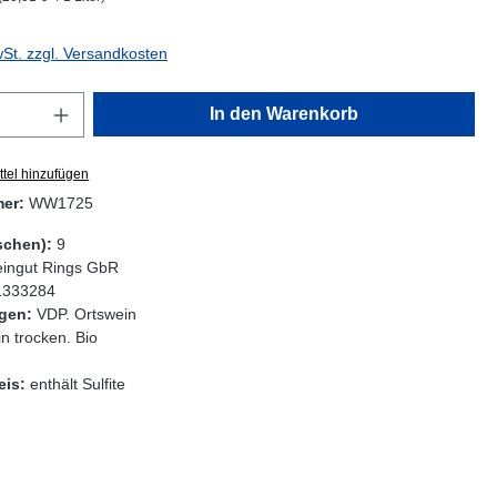
wSt. zzgl. Versandkosten
Anzahl: Gib den gewünschten Wert ein oder
In den Warenkorb
tel hinzufügen
mer:
WW1725
schen):
9
ingut Rings GbR
1333284
gen:
VDP. Ortswein
n trocken. Bio
eis:
enthält Sulfite