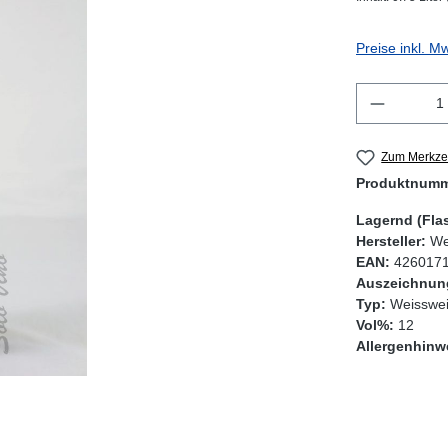
Preise inkl. M
Produkt 
Zum Merkzet
Produktnum
Lagernd (Fla
Hersteller:
We
EAN:
426017
Auszeichnun
Typ:
Weisswei
Vol%:
12
Allergenhinw