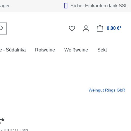
Lager
Sicher Einkaufen dank SSL
0,00 €*
 - Südafrika
Rotweine
Weißweine
Sekt
Weingut Rings GbR
€*
(20,01 €* / 1 Liter)