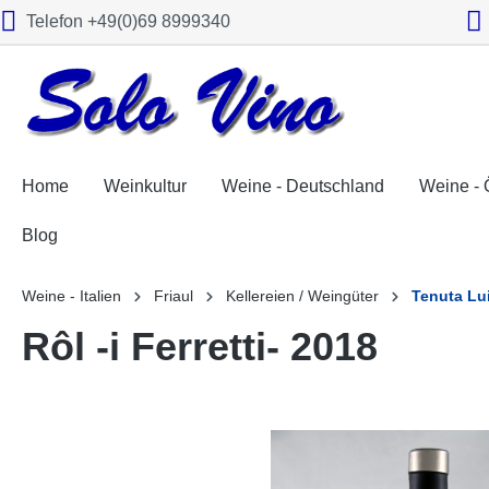
Telefon +49(0)69 8999340
springen
Zur Hauptnavigation springen
Home
Weinkultur
Weine - Deutschland
Weine - 
Blog
Weine - Italien
Friaul
Kellereien / Weingüter
Tenuta Lu
Rôl -i Ferretti- 2018
Bildergalerie überspringen