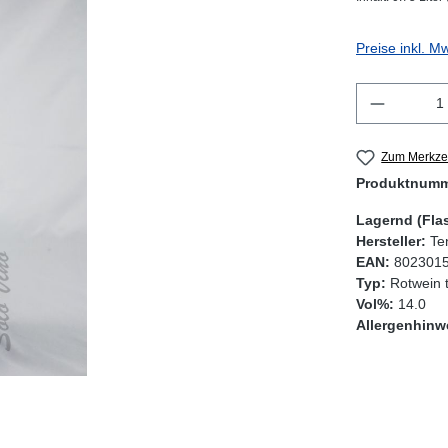
Preise inkl. M
Produkt 
Zum Merkzet
Produktnum
Lagernd (Fla
Hersteller:
Te
EAN:
802301
Typ:
Rotwein 
Vol%:
14.0
Allergenhinw