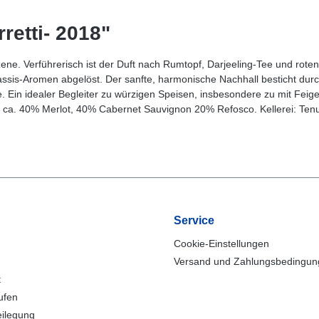
retti- 2018"
zene. Verführerisch ist der Duft nach Rumtopf, Darjeeling-Tee und rote
Cassis-Aromen abgelöst. Der sanfte, harmonische Nachhall besticht durc
Ein idealer Begleiter zu würzigen Speisen, insbesondere zu mit Feige
n: ca. 40% Merlot, 40% Cabernet Sauvignon 20% Refosco. Kellerei: Tenu
Service
Cookie-Einstellungen
Versand und Zahlungsbedingu
t
ufen
eilegung