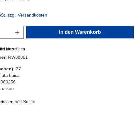
wSt. zzgl. Versandkosten
Anzahl: Gib den gewünschten Wert ein oder
In den Warenkorb
tel hinzufügen
mer:
RW88861
schen):
27
nuta Luisa
5000256
trocken
eis:
enthält Sulfite