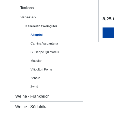
italie
Nudelg
Toskana
gegrill
Servie
Venezien
8,25 
60% Co
Rondine
Kellereien / Weingüter
Allegri
Fumane
Allegrini
Cantina Valpantena
Guiseppe Quintarelli
Maculan
Viticoltori Ponte
Zenato
Zymè
Weine - Frankreich
Weine - Südafrika