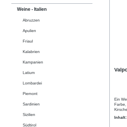
Weine - Italien
Abruzzen
Apulien
Friaul
Kalabrien
Kampanien
Valpo
Latium
Lombardei
Piemont
Ein Wei
Sardinien
Farbe, 
Kirsch
Sizilien
modera
Inhalt
schon 
werden
Südtirol