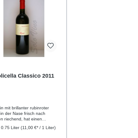
licella Classico 2011
n mit brillanter rubinroter
in der Nase frisch nach
en riechend, hat einen
ten Alkoholgehalt und sollte
:
0.75 Liter
(11,00 €* / 1 Liter)
in jungen Jahren getrunken
. Passt sehr gut zu