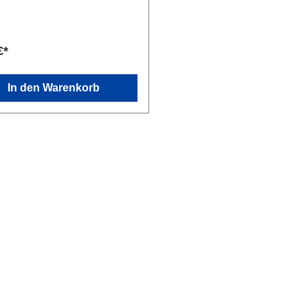
nischen Vorspeisen, Suppen,
erichten. Auch zu gebratenem,
tem weißen Fleisch und Fisch.
rtemperatur: 16 °C. Rebsorten:
€*
rvina Veronese, 35%
lla, 5% Molinara. Kellerei:
ni, Via Giare 9/11, 37022
In den Warenkorb
 Valpolicella Verona